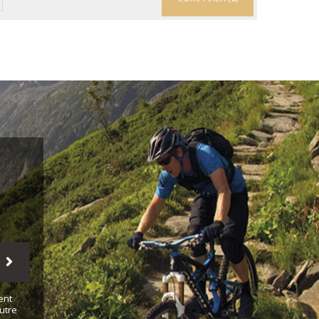
ent
utre