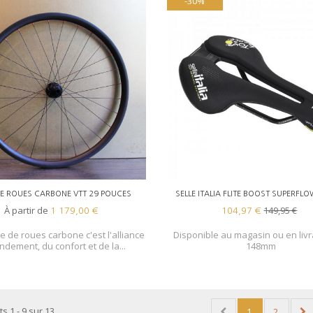
-30%
RUPTURE DE STOCK
DE ROUES CARBONE VTT 29 POUCES
SELLE ITALIA FLITE BOOST SUPERFLO
À partir de
149,95 €
1 179,00 €
104,97 €
re de roues carbone c'est l'alliance
Disponible au magasin ou en liv
ndement, du confort et de la...
148mm
s 1 - 9 sur 13.
1
2