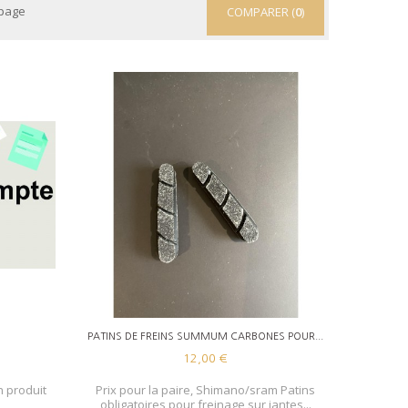
 page
COMPARER (
0
)
AJOUTER AU PANIER
PATINS DE FREINS SUMMUM CARBONES POUR...
12,00 €
n produit
Prix pour la paire, Shimano/sram Patins
obligatoires pour freinage sur jantes...