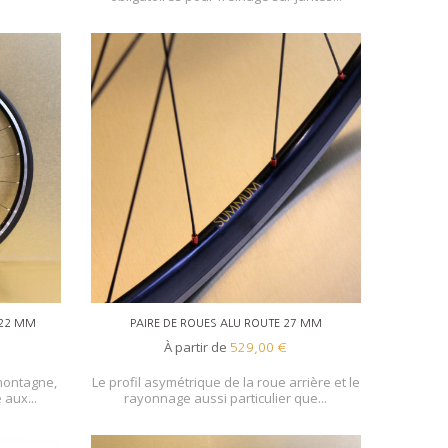
 22 MM
PAIRE DE ROUES ALU ROUTE 27 MM
À partir de
529,00 €
 montagne,
Le profil asymétrique de la roue arrière et le
 aux...
rayonnage aussi particulier que...