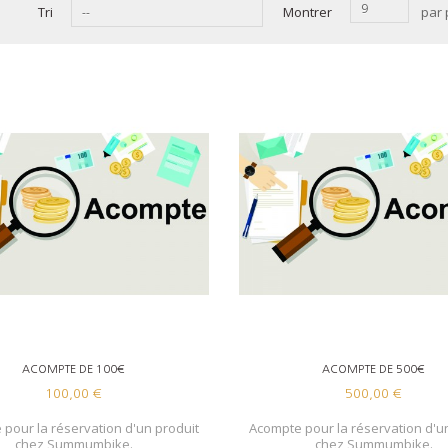
9
Tri
Montrer
par
--
AJOUTER AU PANIER
AJOUTER AU PANIER
ACOMPTE DE 100€
ACOMPTE DE 500€
100,00 €
500,00 €
pour la réservation d'un produit
Acompte pour la réservation d'u
chez Summumbike.
chez Summumbike.