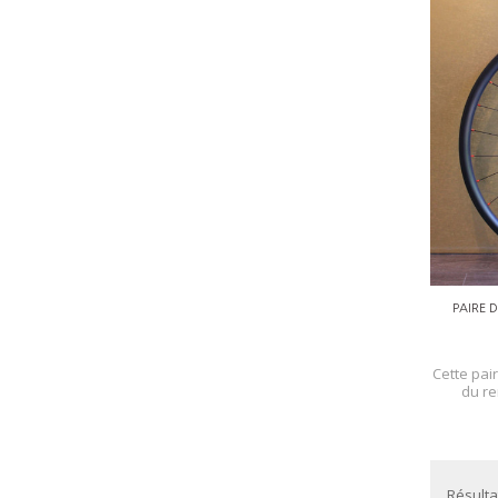
PAIRE 
Cette pai
du re
Résultat