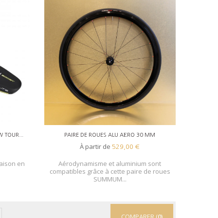
W TOUR...
PAIRE DE ROUES ALU AÉRO 30 MM
À partir de
529,00 €
raison en
Aérodynamisme et aluminium sont
compatibles grâce à cette paire de roues
SUMMUM...
COMPARER (
0
)