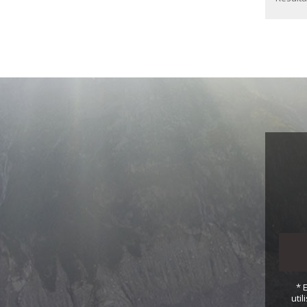
* 
uti