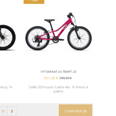
-10%
AJOUTER AU PANIER
VTT ENFANT LIV TEMPT 20
390,00 €
351,00 €
meca, 7v
Taille 20 Pouces Cadre Alu 7v Freins à
patins
COMPARER (
0
)
17