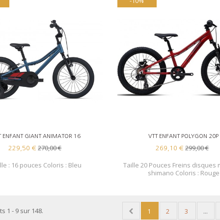
-10%
AJOUTER AU PANIER
AJOUTER AU PANIER
T ENFANT GIANT ANIMATOR 16
VTT ENFANT POLYGON 20P
270,00 €
299,00 €
229,50 €
269,10 €
lle : 16 pouces Coloris : Bleu
Taille 20 Pouces Freins disques 
shimano Coloris : Rouge
s 1 - 9 sur 148.
1
2
3
...