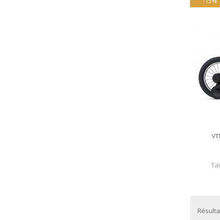
-15%
VT
Tai
Résultat