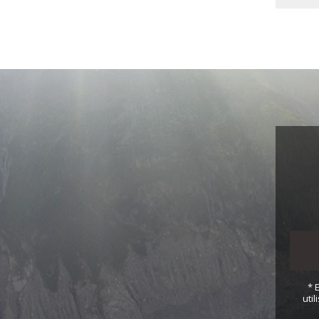
* 
uti