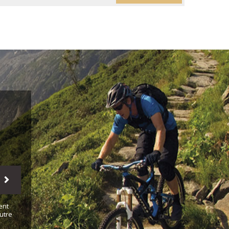
ent
utre