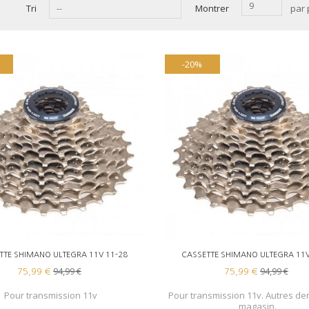
9
Tri
Montrer
par
--
-20%
AJOUTER AU PANIER
AJOUTER AU PANIER
TTE SHIMANO ULTEGRA 11V 11-28
CASSETTE SHIMANO ULTEGRA 11V
94,99 €
94,99 €
75,99 €
75,99 €
Pour transmission 11v
Pour transmission 11v. Autres de
magasin.