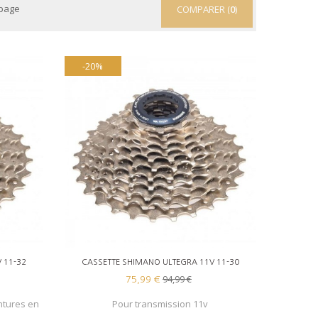
 page
COMPARER (
0
)
-20%
AJOUTER AU PANIER
 11-32
CASSETTE SHIMANO ULTEGRA 11V 11-30
94,99 €
75,99 €
ntures en
Pour transmission 11v