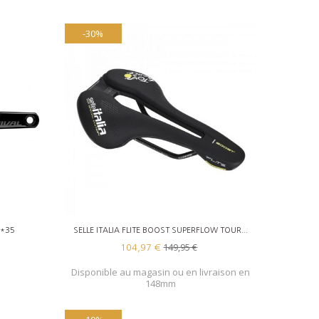
-30%
RUPTURE DE STOCK
8*35
SELLE ITALIA FLITE BOOST SUPERFLOW TOUR...
149,95 €
104,97 €
Disponible au magasin ou en livraison en
148mm