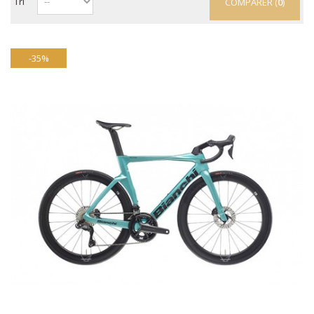
Tri
COMPARER (
0
)
-35%