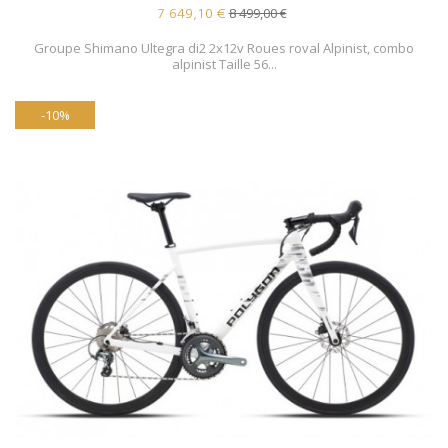
8 499,00 €
7 649,10 €
Groupe Shimano Ultegra di2 2x12v Roues roval Alpinist, combo
alpinist Taille 56...
-10%