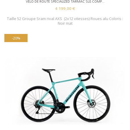
VELO DE ROUTE SPECIALIZED TARMAC SL8 COMP...
4 199,00 €
Taille 52 Groupe Sram rival AXS (2x12 vitesses) Roues alu Coloris :
Noir mat
-20%