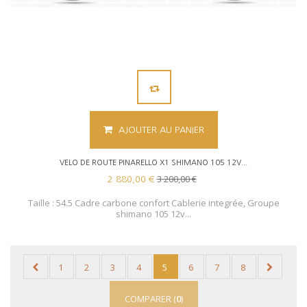
AJOUTER AU PANIER
VELO DE ROUTE PINARELLO X1 SHIMANO 105 12V...
3 200,00 €
2 880,00 €
Taille : 54.5 Cadre carbone confort Cablerie integrée, Groupe
shimano 105 12v...
1
2
3
4
5
6
7
8
COMPARER (
0
)