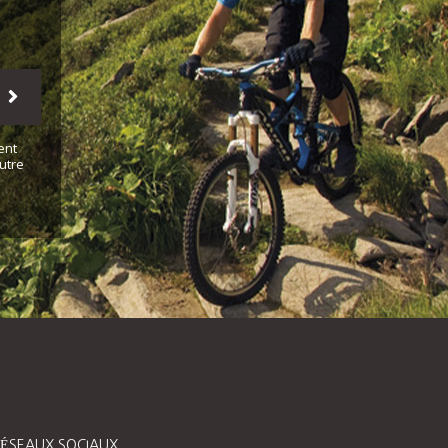
ent
utre
ÉSEAUX SOCIAUX