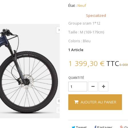
État :
Neuf
Brand
Specialized
Groupe sram 1*12
Taille : M (169-179cm)
Coloris : Bleu
1
Article
TTC
1 399,30 €
1 99
QUANTITÉ
AJOUTER AU PANIER
Tweet
Partager
Go