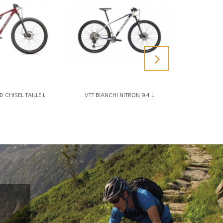
D CHISEL TAILLE L
VTT BIANCHI NITRON 9.4 L
VTT POLYGON 2