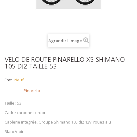
Agrandir l'image
VELO DE ROUTE PINARELLO X5 SHIMANO
105 DI2 TAILLE 53
État :
Neuf
Brand
Pinarello
Taille : 53
Cadre carbone confort
Cablerie integrée, Groupe Shimano 105 di2 12v, roues alu
Blanc/noir