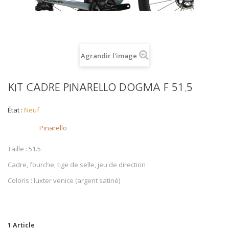
Agrandir l'image
KIT CADRE PINARELLO DOGMA F 51.5
État :
Neuf
Brand
Pinarello
Taille : 51.5
Cadre, fourche, tige de selle, jeu de direction
Coloris : luxter venice (argent satiné)
1
Article