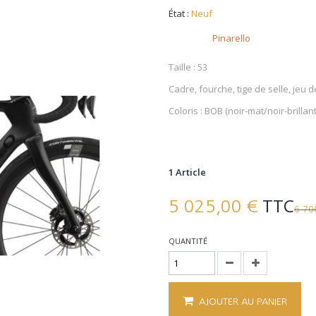
État :
Neuf
Brand
Pinarello
Taille : 53
Cadre, fourche, tige de selle, jeu d
Coloris : BOB (noir-mat/noir-brillant
1
Article
TTC
5 025,00 €
6 70
QUANTITÉ
AJOUTER AU PANIER