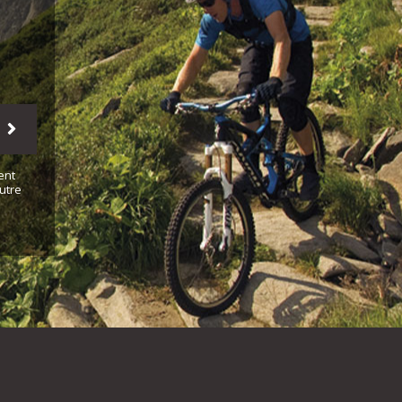
ent
utre