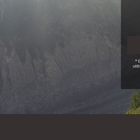
* 
uti