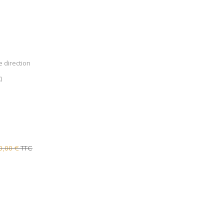
e direction
)
TTC
0,00 €